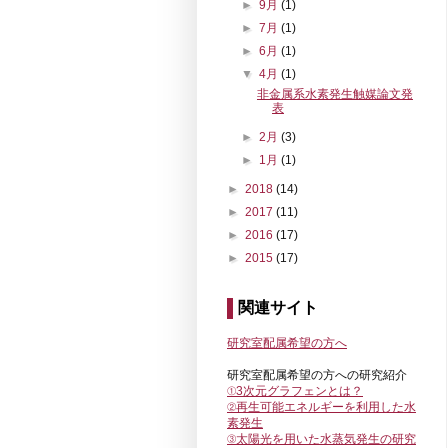
►
9月
(1)
►
7月
(1)
►
6月
(1)
▼
4月
(1)
非金属系水素発生触媒論文発
表
►
2月
(3)
►
1月
(1)
►
2018
(14)
►
2017
(11)
►
2016
(17)
►
2015
(17)
関連サイト
研究室配属希望の方へ
研究室配属希望の方への研究紹介
①3次元グラフェンとは？
②再生可能エネルギーを利用した
水
素発生
③
太陽光を用いた水蒸気発生の研究