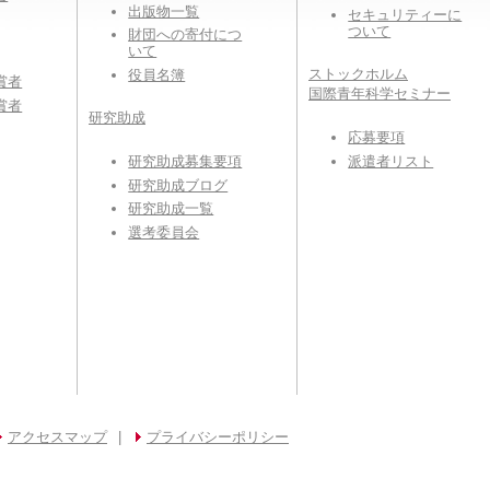
出版物一覧
セキュリティーに
ついて
財団への寄付につ
いて
ストックホルム
役員名簿
賞者
国際青年科学セミナー
賞者
研究助成
応募要項
派遣者リスト
研究助成募集要項
研究助成ブログ
研究助成一覧
選考委員会
アクセスマップ
|
プライバシーポリシー