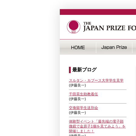
最新ブログ
スルタン・カブース大学学生見学
(伊藤良一)
千田晃生助教着任
(伊藤良一)
交換留学生送別会
(伊藤良一)
体験型イベント「最先端の電子顕
微鏡で金原子1個を見てみよう」を
開催しました！