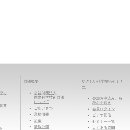
財団概要
やさしい科学技術セミナ
ー
eの歴史
公益財団法人
国際科学技術財団
参加お申込み、各
について
種お手続き
eの審査
ごあいさつ
会員ログイン
業務概要
ビデオ配信
沿革
セミナー一覧
情報公開
よくある質問
会