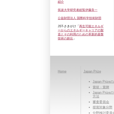
紹介
筑波大学研究者総覧伊藤良一
公益財団法人 国際科学技術財団
JST-さきがけ「
再生可能エネルギ
ーからのエネルギーキャリアの製
造とその利用のための革新的基盤
技術の創出
」
Home
Japan Prize
Japan Priz
賞状・賞牌
Japan Priz
方法
審査委員会
授賞対象分野
分野検討委員