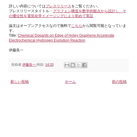
詳しい内容については
プレスリリース
をご覧ください。
プレスリリースタイトル：
グラフェン構造を数学的観点から設計し、そ
の優位性を電気化学イメージングにより初めて実証
論文はオープンアクセスなので無料で
こちら
から閲覧可能となっていま
す。
Title:
Chemical Dopants on Edge of Holey Graphene Accelerate
Electrochemical Hydrogen Evolution Reaction
伊藤良一
投稿者
伊藤良一
時刻:
14:33
新しい投稿
ホーム
前の投稿