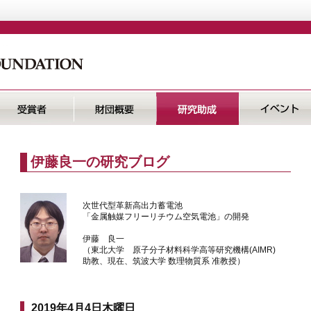
伊藤良一の研究ブログ
次世代型革新高出力蓄電池
「金属触媒フリーリチウム空気電池」の開発
伊藤 良一
（東北大学 原子分子材料科学高等研究機構(AIMR)
助教、
現在、筑波大学 数理物質系 准教授
）
2019年4月4日木曜日