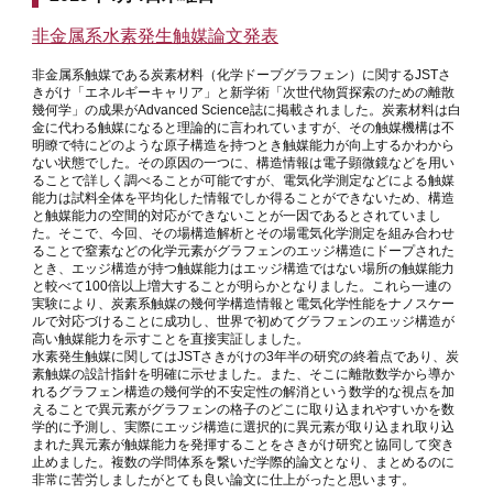
非金属系水素発生触媒論文発表
非金属系触媒である炭素材料（化学ドープグラフェン）に関するJSTさ
きがけ「エネルギーキャリア」と新学術「次世代物質探索のための離散
幾何学」の成果がAdvanced Science誌に掲載されました。炭素材料は白
金に代わる触媒になると理論的に言われていますが、その触媒機構は不
明瞭で特にどのような原子構造を持つとき触媒能力が向上するかわから
ない状態でした。その原因の一つに、構造情報は電子顕微鏡などを用い
ることで詳しく調べることが可能ですが、電気化学測定などによる触媒
能力は試料全体を平均化した情報でしか得ることができないため、構造
と触媒能力の空間的対応ができないことが一因であるとされていまし
た。そこで、今回、その場構造解析とその場電気化学測定を組み合わせ
ることで窒素などの化学元素がグラフェンのエッジ構造にドープされた
とき、エッジ構造が持つ触媒能力はエッジ構造ではない場所の触媒能力
と較べて100倍以上増大することが明らかとなりました。これら一連の
実験により、炭素系触媒の幾何学構造情報と電気化学性能をナノスケー
ルで対応づけることに成功し、世界で初めてグラフェンのエッジ構造が
高い触媒能力を示すことを直接実証しました。
水素発生触媒に関してはJSTさきがけの3年半の研究の終着点であり、炭
素触媒の設計指針を明確に示せました。また、そこに離散数学から導か
れるグラフェン構造の幾何学的不安定性の解消という数学的な視点を加
えることで異元素がグラフェンの格子のどこに取り込まれやすいかを数
学的に予測し、実際にエッジ構造に選択的に異元素が取り込まれ取り込
まれた異元素が触媒能力を発揮することをさきがけ研究と協同して突き
止めました。複数の学問体系を繋いだ学際的論文となり、まとめるのに
非常に苦労しましたがとても良い論文に仕上がったと思います。